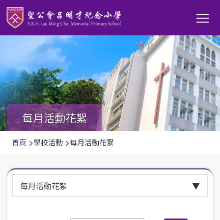
移至主內容
Main
T
navi
每月活動花絮
導
首頁
學校活動
每月活動花絮
航
連
每月活動花絮
結