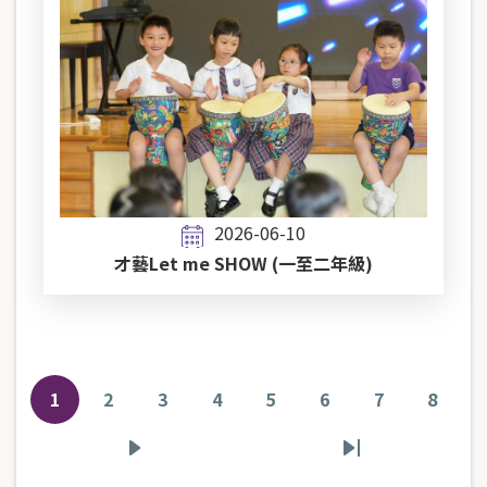
2026-06-10
才藝Let me SHOW (一至二年級)
Pagination
1
2
3
4
5
6
7
8
目
頁
頁
頁
頁
頁
頁
頁
前
面
面
面
面
面
面
面
下
Last
頁