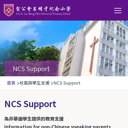
移至主內容
Main
T
navi
NCS Support
導
首頁
校風與學生支援
NCS Support
航
連
NCS Support
結
為非華語學生提供的教育支援
Information for non-Chinese speaking parents