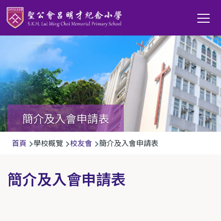
移至主內容
Main
T
navi
簡介及入會申請表
導
首頁
學校概覽
校友會
簡介及入會申請表
航
連
簡介及入會申請表
結