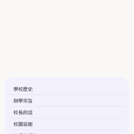
Main
學校歷史
navigation
辦學宗旨
校長的話
校園設施