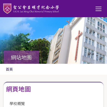
移至主內容
Main
T
navi
網站地圖
導
首頁
航
連
網頁地圖
結
學校概覽