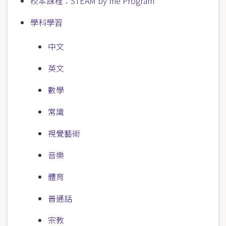
校本課程：STEAM by me Program
學科學習
中文
英文
數學
常識
視覺藝術
音樂
體育
普通話
宗教