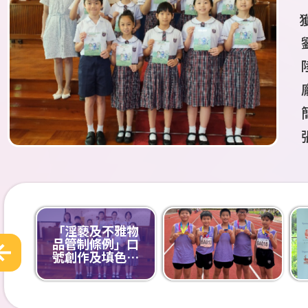
「淫褻及不雅物
品管制條例」口
號創作及填色比
賽2025-26