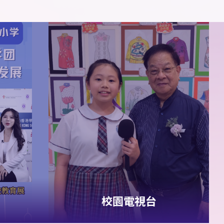
5B
梁直樹
5C
許峻
男子
2015
組
4x100
米
熙
5C
尹俊殷
5D
簡傲
季軍
哲
1A
董胤澤
2A
葉柏熙
男子
2018
組
4x100
2C
張德山
2C
劉靖揚
米 殿軍
6A
范安然
6A
羅彤
女子
2015
組
4x100
欣
6B
薛雅心
6C
羅曉
米 殿軍
潼
校園電視台