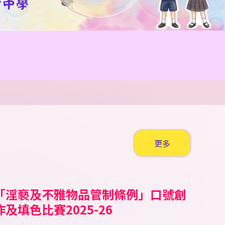
更多
「淫褻及不雅物品管制條例」口號創
公民田徑錦標賽 2026
ell A Tale Children’s
「童心共讀國家歷史人物」小學人文
2026新星啟德盃田徑錦標賽
霓裳裏的中國 華服親子設計比賽
香工思高盃小學足球邀請賽
嘉栢理念小學足球邀請賽2026
二零二六年香港花卉展覽（花展）賽
香港青少年田徑分齡賽2026 (一)
2026新星新春兒童及少年田徑賽
南區小學生五人足球賽 2025/26
第十五屆（2025-2026）「閃耀之
《我要讚佢》「最值得表揚學生獎勵
聖公會小學第二十九屆數學奧林匹克
沙田武術錦標賽
沙田武術錦標賽2025
聖公會小學第二十九屆數學奧林匹克
愛國共融•彩繪舊城@中西區公民教
第十二屆全港小學數學挑戰賽
作及填色比賽2025-26
torytelling Competition
科閱讀活動比賽
馬會學生繪畫比賽
星」才華拓展獎學金頒獎典禮
計劃」
比賽
比賽
育填色比賽
025/26
獲獎學生名單
獲獎學生名單
獲獎學生名單
獲獎學生名單
獲獎學生名單
獲獎學生名單
獲獎學生名單
獲獎學生名單
獲獎學生名單
獲獎學生名單
獲獎學生名單