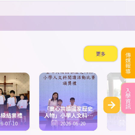
2013
組
1500
米 殿
劉以心
5D
優異獎
陳銘熙
5C
集體
五步拳
第二名
6A
于豐瑞
軍、
800
米 第五名優
尹楊新
6D
集體
五步拳
第二名
異獎
2014
組
400
米 第六名
6A
梁沐恩
優異獎
2014
组
200
米 第五名
6A
范安然
更多
傳媒報導
優異獎
中學
C
組
60
米 第六名
6B
黃開昇
優異獎
中學
C
組
200
米 第六
入學資訊
6B
戴俊賢
名優異獎
6B
黃開昇
6B
戴俊
「童心共讀國家歷史
五年級參
男子中學
C
組
4x100
年級結業禮
人物」小學人文科閱
博
賢
6C
陳敏希
6C
郭澔
米 季軍
讀活動比賽
6-07-10
2026-06-20
20
霖