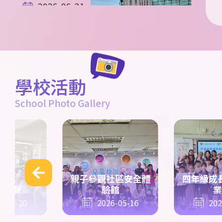
2026-06-21
英國STEAM遊
學團 第五天花
絮
學校活動
2026-06-20
英國STEAM遊
School Photo Gallery
學團 第四天花
絮
親子參觀社區安全體
四年級成
話話劇
驗館
業
6-05-20
2026-05-16
202