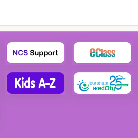
前
面
面
頁
面