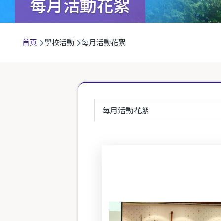
每月活動花絮
導
首頁
學校活動
每月活動花絮
航
連
結
每月活動花絮