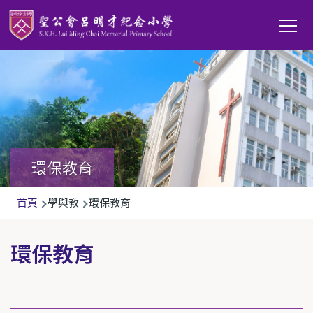
移至主內容
Main
T
navi
環保教育
導
首頁
學與教
環保教育
航
連
環保教育
結