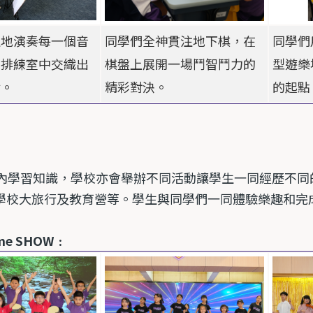
注地演奏每一個音
同學們全神貫注地下棋，在
同學們
在排練室中交織出
棋盤上展開一場鬥智鬥力的
型遊樂
律。
精彩對決。
的起點
內學習知識，學校亦會舉辦不同活動讓學生一同經歷不同
學校大旅行及教育營等。學生與同學們一同體驗樂趣和完
 me SHOW
﹕