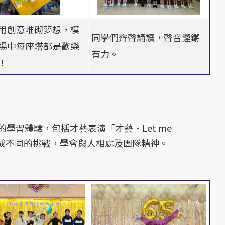
用創意堆砌夢想，模
同學們齊聲誦讀，聲音鏗鏘
場中每座塔都是歡樂
有力。
！
的學習體驗，包括才藝表演「才藝．
Let me
成不同的挑戰，學會與人相處及團隊精神。