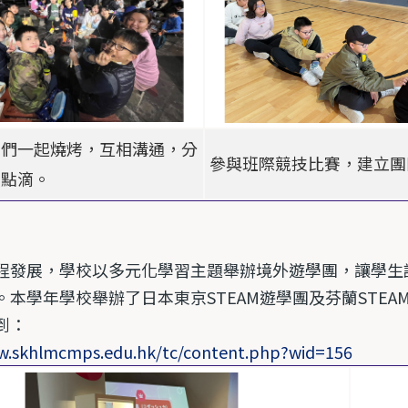
學們一起燒烤，互相溝通，分
參與班際競技比賽，建立團
的點滴。
程發展，學校以多元化學習主題舉辦境外遊學團，讓學生
。本學年學校舉辦了日本東京
STEAM
遊學團及芬蘭
STEA
到：
w.skhlmcmps.edu.hk/tc/content.php?wid=156