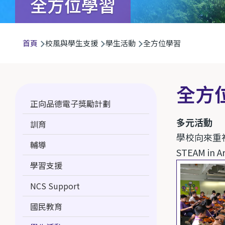
全方位學習
導
首頁
校風與學生支援
學生活動
全方位學習
航
連
結
全方
Main
正向品德電子獎勵計劃
navigation
多元活動
訓育
學校向來重
輔導
STEAM in A
學習支援
NCS Support
國民教育