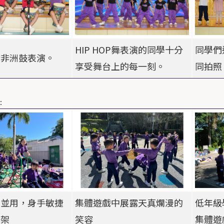
HIP HOP
舞表演的同學十分
同學們
行非洲鼓表演。
享受舞台上的每一刻。
同拍照
﹕
腳並用，身手敏捷
集體遊戲中展露天真爛漫的
低年級
爬架
笑容
集體遊