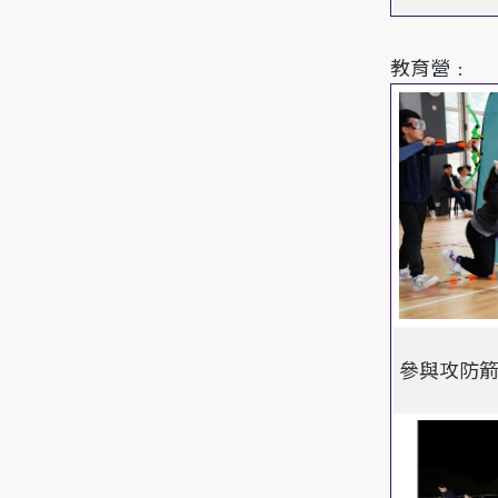
教育營﹕
參與攻防