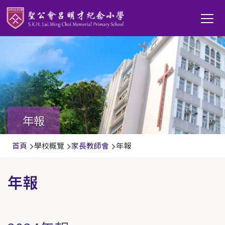
移至主內容
Main
T
navi
年報
導
首頁
學校概覽
家長教師會
年報
航
連
年報
結