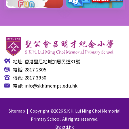
地址: 香港堅尼地城加惠民道31號
電話: 2817 2305
傳真: 2817 3950
電郵:
info@skhlmcmps.edu.hk
Sitemap
| Copyright ©
2026 S.K.H. Lui Ming Choi Memorial
Primary School. All rights reserved.
By: ctd.hk