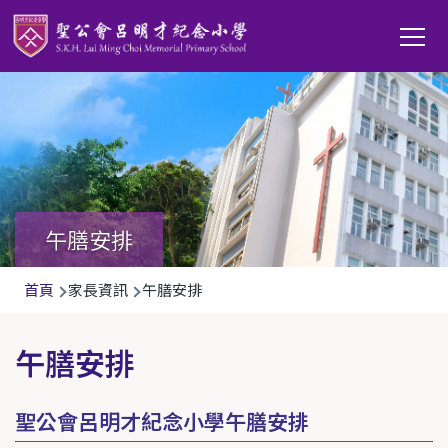
移至主內容
Main
T
navi
午膳安排
導
首頁
家長資訊
午膳安排
航
連
午膳安排
結
聖公會呂明才紀念小學午膳安排