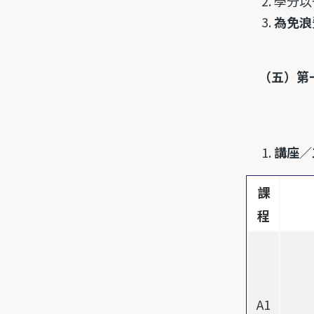
學分以
為免浪
（五）第一
講座
／
課
程
A1