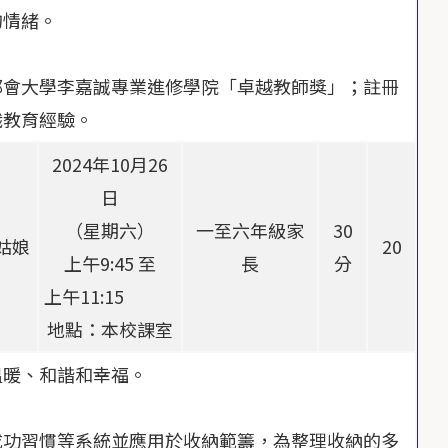
的情緒。
都會大學李嘉誠專業進修學院「卓越教師獎」；註冊
親職教育經驗。
2024年10月26
日
（星期六）
一至六年級家
30
姑娘
20
上午9:45 至
長
分
上午11:15
地點：本校課室
溫暖、和諧和幸福。
成功習慣等系統並應⽤於收納範籌，為整理收納的多