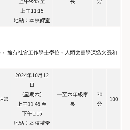
上午9:45 至
長
分
上午11:15
地點：本校課室
， 擁有社會⼯作學⼠學位、⼈類營養學深造⽂憑和
2024年10月12
日
（星期六）
一至六年級家
30
姑娘
100
上午11:45 至
長
分
下午1:15
地點：本校禮堂