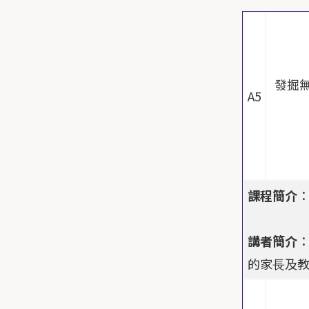
發掘無
A5
課程簡介
講者簡介
的家⾧及