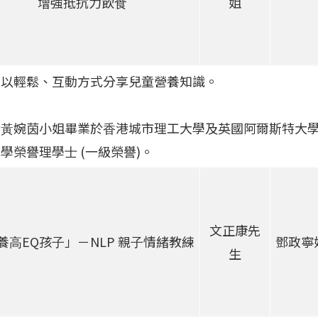
增強抵抗⼒飲⾷
姐
：以輕鬆、互動⽅式分享兒童營養知識。
：
⿈婉茵⼩姐畢業於⾹港城市理⼯⼤學及英國阿爾斯特⼤學
學榮譽理學⼠ (⼀級榮譽)。
文正康先
養⾼EQ孩⼦」－NLP 親⼦情緒教練
鄧政寧
生