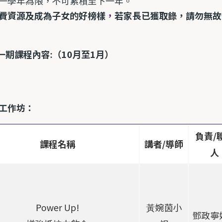
一學年為限，不可累積至下一年。
費資源及成為子女的好榜樣
，
若家長已獲取錄，請勿無故
期課程內容:（10月至1月）
工作坊：
負責/
課程名稱
講者/導師
人
Power Up!
⿈婉茵⼩
鄧政寧