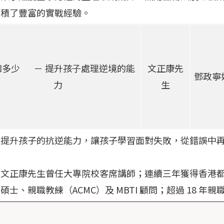
累積了豐富的實戰經驗。
知多少 － 提升孩⼦處理逆境的能
文正康先
鄧政寧
⼒
生
：提升孩子的抗逆能力，讓孩子學習面對失敗，從錯誤中
：
文正康先生曾任大專院校客席講師；連續三年獲得香港
碩士、親職教練（ACMC）及 MBTI 顧問；超過 18 年