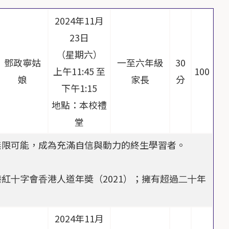
2024年11月
23日
（星期六）
鄧政寧姑
一至六年級
30
上午11:45 至
100
娘
家長
分
下午1:15
地點：本校禮
堂
無限可能，成為充滿自信與動力的終生學習者。
紅⼗字會⾹港⼈道年奬（2021）；擁有超過⼆⼗年
。
2024年11月