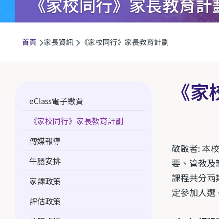
《家校同行》家長教育計
導
首頁
家長資訊
《家校同行》家長教育計劃
航
連
結
《家
Main
eClass電子繳費
navigation
《家校同行》家長教育計劃
傳媒報導
敬啟者: 
午膳安排
要、管教及
課程共分兩
家課政策
定參加人選
評估政策