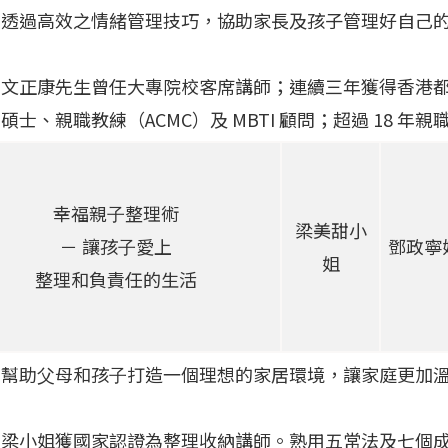
：透過高效之情緒管理技巧，協助家長及孩子管理好自己
：
文正康先生曾任大專院校客席講師；連續三年獲得香港
碩士、親職教練（ACMC）及 MBTI 顧問；超過 18 年
幸福親⼦整理術
梁美甜⼩
－ 讓孩⼦愛上
鄧政寧
姐
整理和負責任的⽣活
：
幫助⽗母和孩⼦打造⼀個理想的家居環境，讓家庭更加
：梁⼩姐獲國家認證為整理收納講師。熟⽤五常法及七個