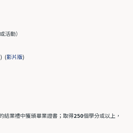
或活動）
版
) (
影片版
)
的結業禮中獲頒畢業證書；取得
250
個學分或以上，