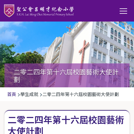
移至主內容
Main
T
navi
二零二四年第十六屆校園藝術大使計
劃
導
首頁
學生成就
二零二四年第十六屆校園藝術大使計劃
航
連
二零二四年第十六屆校園藝術
結
大使計劃