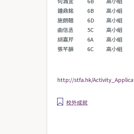
何潞宜
6B
高小組
鍾鼎銘
6B
高小組
施朗翹
6D
高小組
曲信丞
5C
高小組
胡嘉芹
6A
高小組
張芊韻
6C
高小組
http://stfa.hk/Activity_
校外成就