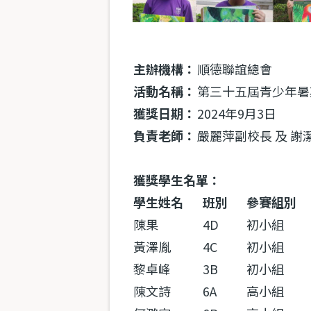
主辦機構：
順德聯誼總會
活動名稱：
第三十五屆青少年暑
獲獎日期：
2024年9月3日
負責老師：
嚴麗萍副校長 及 謝
獲獎學生名單：
學生姓名
班別
參賽組別
陳果
4D
初小組
黃澤胤
4C
初小組
黎卓峰
3B
初小組
陳文詩
6A
高小組