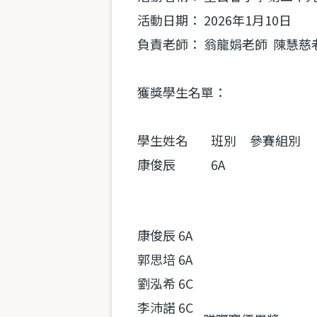
活動日期：
2026
年
1
月
10
日
負責老師：
翁龍娟老師 陳慧慈
獲獎學生名單：
學生姓名
班別
參賽組別
康俊辰
6A
康俊辰
6A
郭思培
6A
劉泓希
6C
李沛諾
6C