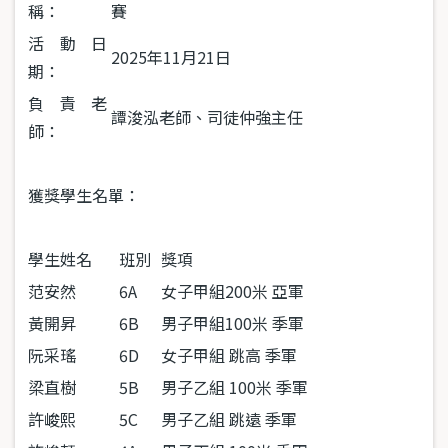
稱：
賽
活動日
2025
年
11
月
21
日
期：
負責老
譚浚泓老師、司徒仲強主任
師：
獲獎學生名單：
學生姓名
班別
獎項
范安然
6A
女子甲組
200
米 亞軍
黃開昇
6B
男子甲組
100
米 季軍
阮采瑤
6D
女子甲組 跳高 季軍
梁直樹
5B
男子乙組
100
米 季軍
許峻熙
5C
男子乙組 跳遠 季軍