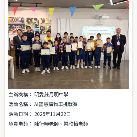
主辦機構：
明愛莊月明中學
活動名稱：
AI
智慧購物車挑戰賽
活動日期：
2025
年
11
月
22
日
負責老師：
陳衍暉老師、梁欣怡老師