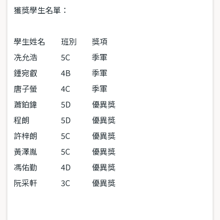
獲獎學生名單：
學生姓名
班別
獎項
冼允浩
5C
季軍
鍾宛叡
4B
季軍
唐子螢
4C
季軍
蕭鉑鍏
5D
優異獎
程朗
5D
優異獎
許梓朗
5C
優異獎
黃澤胤
5C
優異獎
馮佑勤
4D
優異獎
阮采軒
3C
優異獎