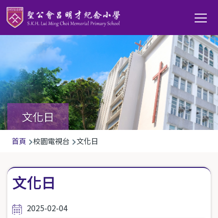
移至主內容
Main
T
navi
文化日
導
首頁
校園電視台
文化日
航
連
文化日
結
2025-02-04