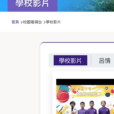
學校影片
導
首頁
校園電視台
學校影片
航
連
結
學校影片
呂情